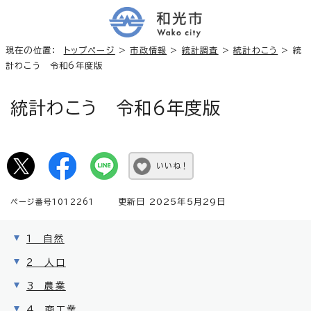
現在の位置：
トップページ
>
市政情報
>
統計調査
>
統計わこう
> 統
計わこう 令和6年度版
統計わこう 令和6年度版
いいね！
更新日 2025年5月29日
ページ番号1012261
1 自然
2 人口
3 農業
4 商工業