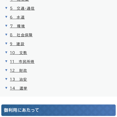
5 交通・通信
6 水道
7 環境
8 社会保障
9 建設
10 文教
11 市民所得
12 財政
13 治安
14 選挙
御利用にあたって