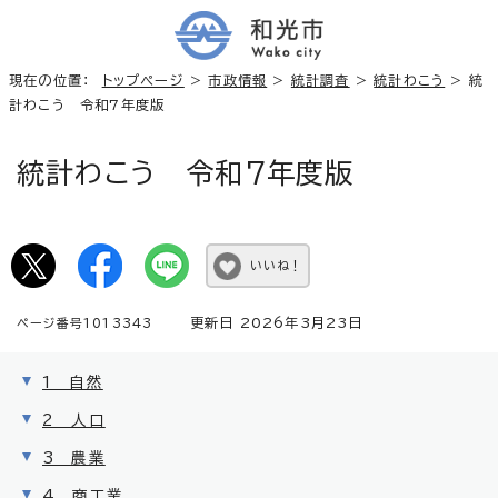
現在の位置：
トップページ
>
市政情報
>
統計調査
>
統計わこう
> 統
計わこう 令和7年度版
統計わこう 令和7年度版
いいね！
更新日 2026年3月23日
ページ番号1013343
1 自然
2 人口
3 農業
4 商工業