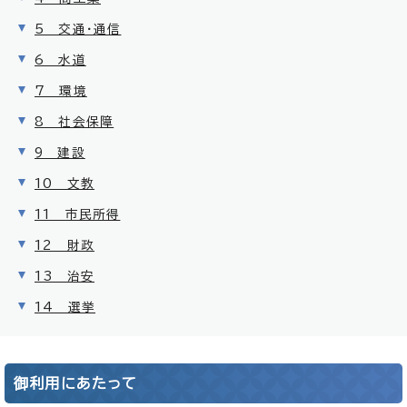
5 交通・通信
6 水道
7 環境
8 社会保障
9 建設
10 文教
11 市民所得
12 財政
13 治安
14 選挙
御利用にあたって