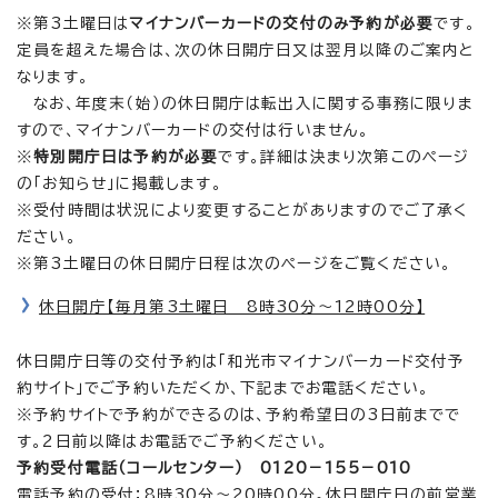
※第3土曜日は
マイナンバーカードの交付のみ予約が必要
です。
定員を超えた場合は、次の休日開庁日又は翌月以降のご案内と
なります。
なお、年度末（始）の休日開庁は転出入に関する事務に限りま
すので、マイナンバーカードの交付は行いません。
※
特別開庁日は予約が必要
です。詳細は決まり次第このページ
の「お知らせ」に掲載します。
※受付時間は状況により変更することがありますのでご了承く
ださい。
※第3土曜日の休日開庁日程は次のページをご覧ください。
休日開庁【毎月第3土曜日 8時30分～12時00分】
休日開庁日等の交付予約は「和光市マイナンバーカード交付予
約サイト」でご予約いただくか、下記までお電話ください。
※予約サイトで予約ができるのは、予約希望日の3日前までで
す。2日前以降はお電話でご予約ください。
予約受付電話（コールセンター） 0120－155－010
電話予約の受付：8時30分～20時00分。休日開庁日の前営業