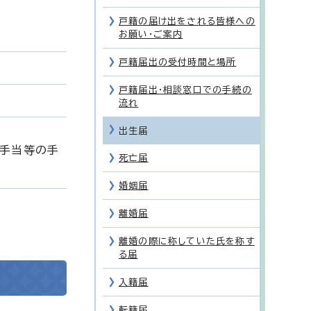
戸籍の届け出をされる皆様への
お願い・ご案内
戸籍届出の受付時間と場所
戸籍届出・相談窓口での手続の
流れ
出生届
童手当等の手
死亡届
婚姻届
離婚届
離婚の際に称していた氏を称す
る届
入籍届
転籍届