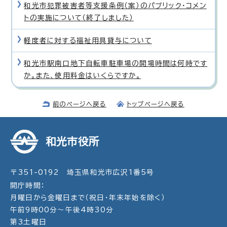
和光市犯罪被害者等支援条例（案）のパブリック・コメン
トの実施について（終了しました）
軽度者に対する福祉用具貸与について
和光市駅南口地下自転車駐車場の開場時間は何時です
か。また、使用料金はいくらですか。
前のページへ戻る
トップページへ戻る
和光市役所
〒351-0192 埼玉県和光市広沢1番5号
開庁時間：
月曜日から金曜日まで（祝日・年末年始を除く）
午前9時00分～午後4時30分
第3土曜日