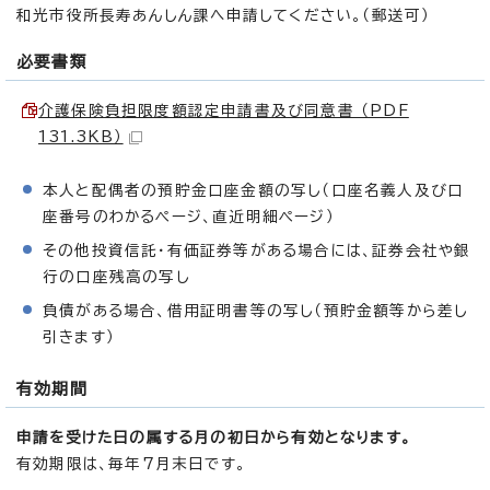
和光市役所長寿あんしん課へ申請してください。（郵送可）
必要書類
介護保険負担限度額認定申請書及び同意書 （PDF
131.3KB）
本人と配偶者の預貯金口座金額の写し（口座名義人及び口
座番号のわかるページ、直近明細ページ）
その他投資信託・有価証券等がある場合には、証券会社や銀
行の口座残高の写し
負債がある場合、借用証明書等の写し（預貯金額等から差し
引きます）
有効期間
申請を受けた日の属する月の初日から有効となります。
有効期限は、毎年7月末日です。