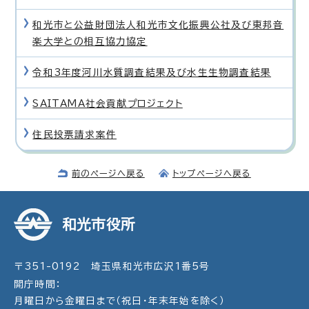
和光市と公益財団法人和光市文化振興公社及び東邦音
楽大学との相互協力協定
令和3年度河川水質調査結果及び水生生物調査結果
SAITAMA社会貢献プロジェクト
住民投票請求案件
前のページへ戻る
トップページへ戻る
和光市役所
〒351-0192 埼玉県和光市広沢1番5号
開庁時間：
月曜日から金曜日まで（祝日・年末年始を除く）