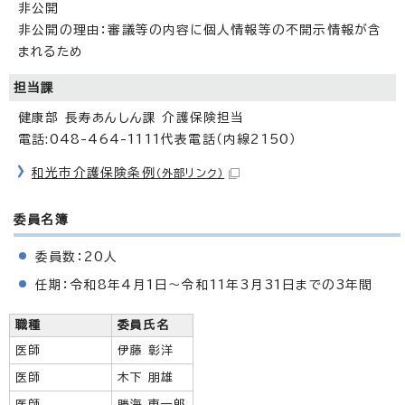
非公開
非公開の理由：審議等の内容に個人情報等の不開示情報が含
まれるため
担当課
健康部 長寿あんしん課 介護保険担当
電話:048-464-1111代表電話（内線2150）
和光市介護保険条例
（外部リンク）
委員名簿
委員数：20人
任期：令和8年4月1日～令和11年3月31日までの3年間
職種
委員氏名
医師
伊藤 彰洋
医師
木下 朋雄
医師
勝海 東一郎