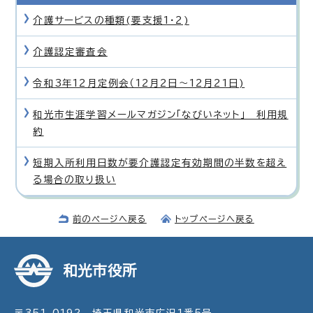
介護サービスの種類(要支援1・2)
介護認定審査会
令和3年12月定例会（12月2日〜12月21日)
和光市生涯学習メールマガジン「なびいネット」 利用規
約
短期入所利用日数が要介護認定有効期間の半数を超え
る場合の取り扱い
前のページへ戻る
トップページへ戻る
和光市役所
〒351-0192 埼玉県和光市広沢1番5号