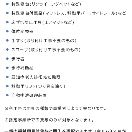
特殊寝台(リクライニングベッドなど)
特殊寝台付属品(マットレス、移動用バー、サイドレール)など
床ずれ防止用具(エアマットなど)
体位変換器
手すり(取り付け工事不要のもの)
スロープ(取り付け工事不要のもの)
歩行器
歩行補助杖
認知症老人徘徊感知機器
移動用リフト(つり具を除く)
自動排泄処理装置
※利用料は用具の種類や事業者によって異なります。
※指定事業所での貸与のみが対象となります。
一部の福祉用具は貸与と購入を選択できます。
（令和6年4月か