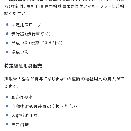
ら）詳細は、福祉用具専門相談員またはケアマネージャーにご相
談ください。
固定用スロープ
歩行器（歩行車除く）
単点つえ（松葉づえを除く）
多点つえ
特定福祉用具販売
排泄や入浴など貸与になじまない6種類の福祉用具の購入がで
きます。
腰かけ便座
自動排泄処理装置の交換可能部品
入浴補助用具
簡易浴槽