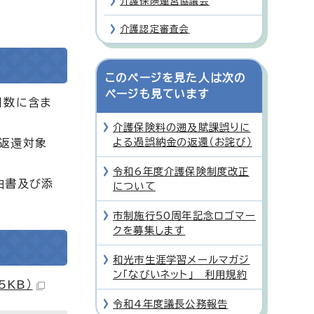
介護保険運営協議会
介護認定審査会
このページを見た人は次の
ページも見ています
日数に含ま
介護保険料の遡及賦課誤りに
よる過誤納金の返還（お詫び）
返還対象
令和6年度介護保険制度改正
由書及び添
について
市制施行50周年記念ロゴマー
クを募集します
和光市生涯学習メールマガジ
ン「なびいネット」 利用規約
KB）
令和4年度議長公務報告