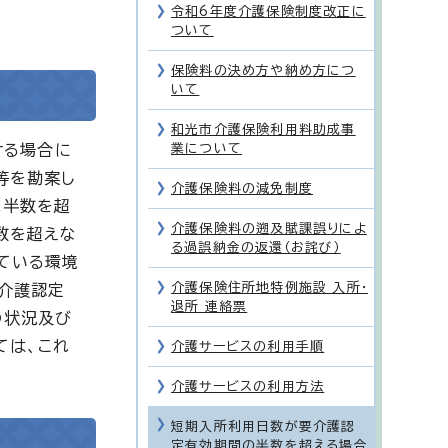
令和6年度介護保険制度改正に
ついて
保険料の決め方や納め方につ
いて
和光市介護保険利用料助成事
ける場合に
業について
等を勘案し
介護保険料の減免制度
ね半数を超
介護保険料の遡及賦課誤りによ
数を超えな
る過誤納金の返還（お詫び）
ている環境
介護保険住所地特例施設 入所・
介護認定
退所 連絡票
の状況及び
ては、これ
介護サービスの利用手順
介護サービスの利用方法
短期入所利用日数が要介護認
定有効期間の半数を超える場合