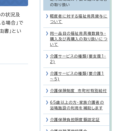
の取り扱い
身の状況及
軽度者に対する福祉用具貸与に
ついて
る場合」で
由書」とい
同一品目の福祉用具複数貸与・
購入及び再購入の取り扱いにつ
いて
介護サービスの種類(要支援1・
2)
介護サービスの種類(要介護1
～5)
介護保険制度 市町村特別給付
65歳以上の方・家族介護者の
浴場施設の利用を補助します
介護保険負担限度額認定証