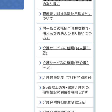
の取り扱い
軽度者に対する福祉用具貸与に
ついて
同一品目の福祉用具複数貸与・
購入及び再購入の取り扱いにつ
いて
介護サービスの種類(要支援1・
2)
介護サービスの種類(要介護1
～5)
介護保険制度 市町村特別給付
65歳以上の方・家族介護者の
浴場施設の利用を補助します
介護保険負担限度額認定証