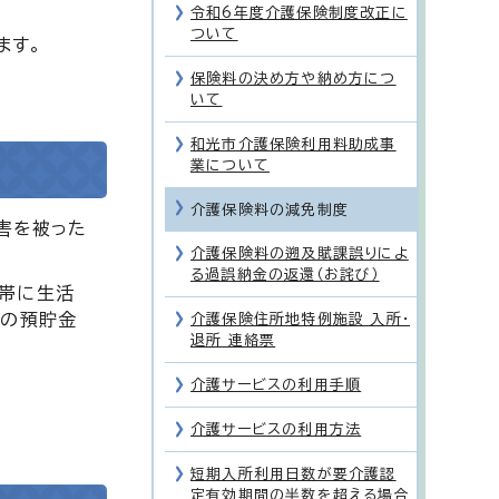
令和6年度介護保険制度改正に
ついて
ます。
保険料の決め方や納め方につ
いて
和光市介護保険利用料助成事
業について
介護保険料の減免制度
害を被った
介護保険料の遡及賦課誤りによ
る過誤納金の返還（お詫び）
世帯に生活
帯の預貯金
介護保険住所地特例施設 入所・
退所 連絡票
介護サービスの利用手順
介護サービスの利用方法
短期入所利用日数が要介護認
定有効期間の半数を超える場合