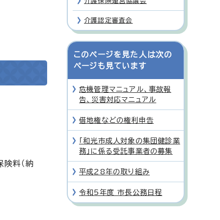
介護保険運営協議会
介護認定審査会
このページを見た人は次の
ページも見ています
危機管理マニュアル、事故報
告、災害対応マニュアル
借地権などの権利申告
「和光市成人対象の集団健診業
務」に係る受託事業者の募集
保険料（納
平成28年の取り組み
令和5年度 市長公務日程