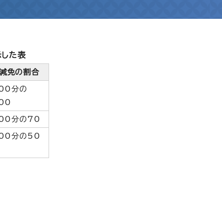
示した表
減免の割合
00分の
00
00分の70
00分の50