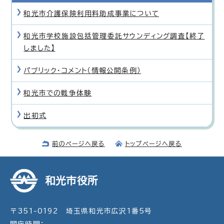
和光市介護保険利用料助成事業について
和光市学校施設包括管理委託サウンディング調査【終了
しました】
パブリック・コメント（情報公開条例）
和光市での戦争体験
出初式
前のページへ戻る
トップページへ戻る
和光市役所
〒351-0192 埼玉県和光市広沢1番5号
開庁時間：