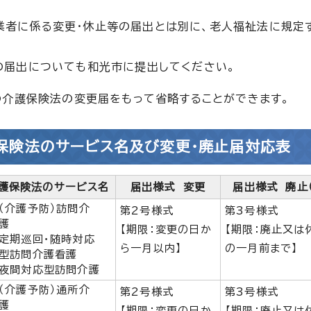
業者に係る変更・休止等の届出とは別に、老人福祉法に規定
の届出についても和光市に提出してください。
の介護保険法の変更届をもって省略することができます。
保険法のサービス名及び変更・廃止届対応表
護保険法のサービス名
届出様式 変更
届出様式 廃止
（介護予防）訪問介
第2号様式
第3号様式
護
【期限：変更の日か
【期限：廃止又は
定期巡回・随時対応
ら一月以内】
の一月前まで】
型訪問介護看護
夜間対応型訪問介護
（介護予防）通所介
第2号様式
第3号様式
護
【期限：変更の日か
【期限：廃止又は