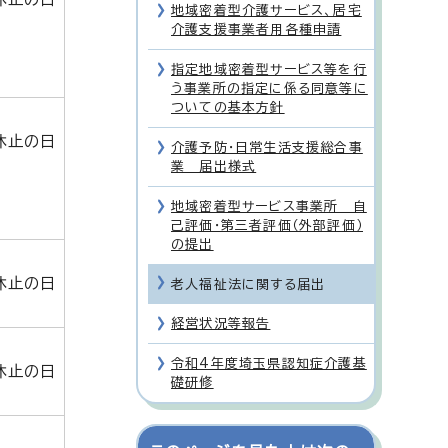
地域密着型介護サービス、居宅
介護支援事業者用各種申請
指定地域密着型サービス等を行
う事業所の指定に係る同意等に
ついての基本方針
休止の日
介護予防・日常生活支援総合事
業 届出様式
地域密着型サービス事業所 自
己評価・第三者評価（外部評価）
の提出
休止の日
老人福祉法に関する届出
経営状況等報告
令和4年度埼玉県認知症介護基
休止の日
礎研修