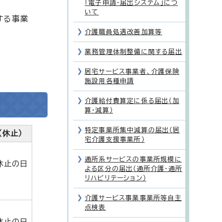
「電子申請・届出システム」につ
いて
する事業
介護職員処遇改善加算等
業務管理体制整備に関する届出
居宅サービス事業者、介護保険
施設用各種申請
介護給付費算定に係る届出（加
算・減算）
特定事業所集中減算の届出（居
（休止）
宅介護支援事業所）
通所系サービスの事業所規模に
休止の日
よる区分の届出（通所介護・通所
リハビリテーション）
介護サービス事業事業所等自主
点検表
休止の日