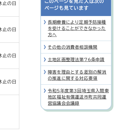
このページを見た人は次の
休止の日
ページも見ています
長期療養により定期予防接種
を受けることができなかった
休止の日
方へ
その他の消費者相談機関
休止の日
土地区画整理法第76条申請
障害を理由とする差別の解消
の推進に関する対応要領
休止の日
令和5年度第3回埼玉県入間東
地区福祉有償運送市町共同運
営協議会会議録