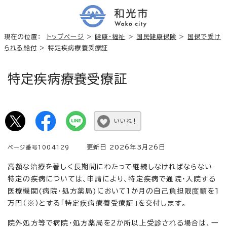
現在の位置：
トップページ
>
健康・福祉
>
国民健康保険
>
国保で受け
られる給付
> 特定疾病療養受療証
特定疾病療養受療証
いいね！
更新日 2026年3月26日
ページ番号1004129
高額な治療を著しく長期間にわたって継続しなければならない
特定の疾病については、申請により、特定疾病で通院・入院する
医療機関(病院・処方薬局)において1か月の自己負担限度額を1
万円（※）とする「特定疾病療養受療証」を交付します。
院外処方等で病院・処方薬局を2か所以上受診される場合は、一