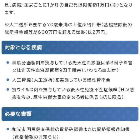
旦、病院・薬局ごとに1か月の自己負担限度額1万円（※）となり
ます。
※人工透析を要する70歳未満の上位所得世帯（基礎控除後の
総所得金額等が600万円を超える世帯）は2万円。
対象となる疾病
血漿分画製剤を投与している先天性血液凝固第8因子障害
又は先天性血液凝固第9因子障害（いわゆる血友病）
人工腎臓（人工透析）を実施している慢性腎不全
抗ウイルス剤を投与している後天性免疫不全症候群（HIV感
染を含み、厚生労働大臣の定める者に係るものに限る）
必要な書類
和光市国民健康保険の資格確認書または資格情報通知書
（資格情報のお知らせ）