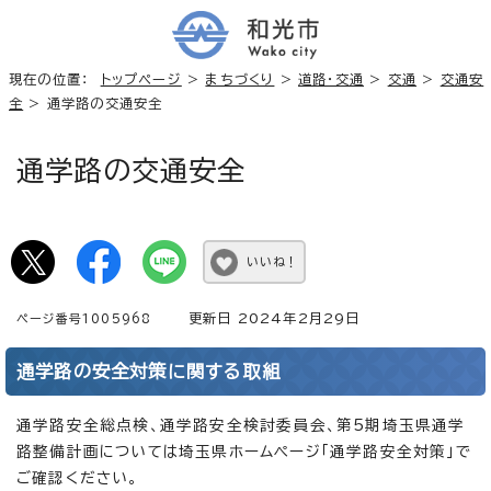
現在の位置：
トップページ
>
まちづくり
>
道路・交通
>
交通
>
交通安
全
> 通学路の交通安全
通学路の交通安全
いいね！
更新日 2024年2月29日
ページ番号1005968
通学路の安全対策に関する取組
通学路安全総点検、通学路安全検討委員会、第5期埼玉県通学
路整備計画については埼玉県ホームページ「通学路安全対策」で
ご確認ください。