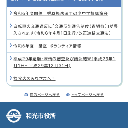
令和6年度開催 梶原悠未選手の小中学校講演会
自転車の交通違反に「交通反則通告制度（青切符）」が導
入されます（令和8年4月1日施行/改正道路交通法）
令和6年度 講座・ボランティア情報
平成29年請願・陳情の審査及び議決結果(平成29年1
月1日〜平成29年12月31日)
飲食店のみなさまへ！
前のページへ戻る
トップページへ戻る
和光市役所