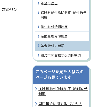
年金の届出
、次のリン
保険料納付免除制度・納付猶予
制度
学生納付特例制度
産前産後免除制度
年金給付の種類
和光市を管轄する関係機関
このページを見た人は次の
ページも見ています
保険料納付免除制度・納付猶予
制度
国民年金に関するお知らせ