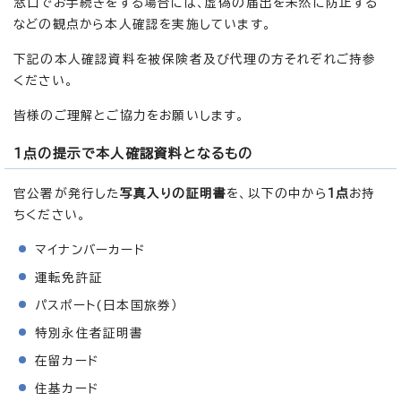
窓口でお手続きをする場合には、虚偽の届出を未然に防止する
などの観点から本人確認を実施しています。
下記の本人確認資料を被保険者及び代理の方それぞれご持参
ください。
皆様のご理解とご協力をお願いします。
1点の提示で本人確認資料となるもの
官公署が発行した
写真入りの証明書
を、以下の中から
1点
お持
ちください。
マイナンバーカード
運転免許証
パスポート(日本国旅券）
特別永住者証明書
在留カード
住基カード