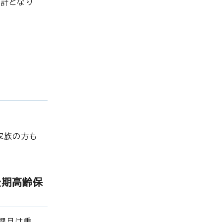
合計となり
家族の方も
後期高齢保
課月は重