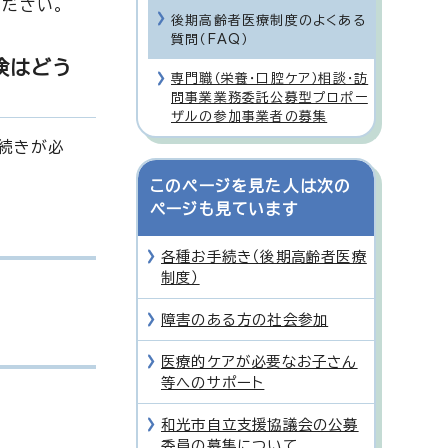
ださい。
後期高齢者医療制度のよくある
質問（FAQ）
険はどう
専門職（栄養・口腔ケア）相談・訪
問事業業務委託公募型プロポー
ザルの参加事業者の募集
続きが必
このページを見た人は次の
ページも見ています
各種お手続き（後期高齢者医療
制度）
障害のある方の社会参加
医療的ケアが必要なお子さん
等へのサポート
和光市自立支援協議会の公募
委員の募集について