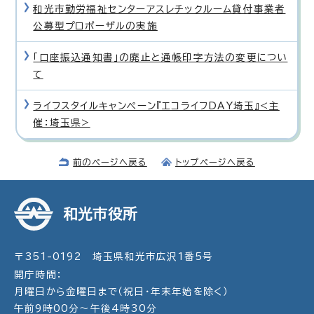
和光市勤労福祉センターアスレチックルーム貸付事業者
公募型プロポーザルの実施
「口座振込通知書」の廃止と通帳印字方法の変更につい
て
ライフスタイルキャンペーン『エコライフDAY埼玉』<主
催：埼玉県>
前のページへ戻る
トップページへ戻る
和光市役所
〒351-0192 埼玉県和光市広沢1番5号
開庁時間：
月曜日から金曜日まで（祝日・年末年始を除く）
午前9時00分～午後4時30分