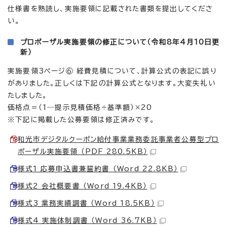
仕様書を熟読し、実施要領に記載された書類を提出してくださ
い。
プロポーザル実施要領の修正について（令和8年4月10日更
新）
実施要領3ページ⑥ 経費見積について、計算公式の表記に誤り
がありました。正しくは下記の計算公式となります。大変失礼い
たしました。
価格点＝（1―提示見積価格÷基準額）×20
※下記に掲載した公募要領は修正済みです。
和光市デジタルクーポン給付事業業務委託事業者公募型プロ
ポーザル実施要領 （PDF 280.5KB）
様式1_応募申込書兼誓約書 （Word 22.8KB）
様式2_会社概要書 （Word 19.4KB）
様式3_業務実績調書 （Word 18.5KB）
様式4_実施体制調書 （Word 36.7KB）