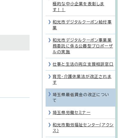
極的な中小企業を表彰しま
す！！
和光市デジタルクーポン給付事
業
和光市デジタルクーポン事業業
務委託に係る公募型プロポーザ
ルの実施
仕事と生活の両立支援相談窓口
育児・介護休業法が改正されま
す
埼玉県最低賃金の改正につい
て
埼玉県労働セミナー
和光市勤労福祉センター(アクシ
ス）