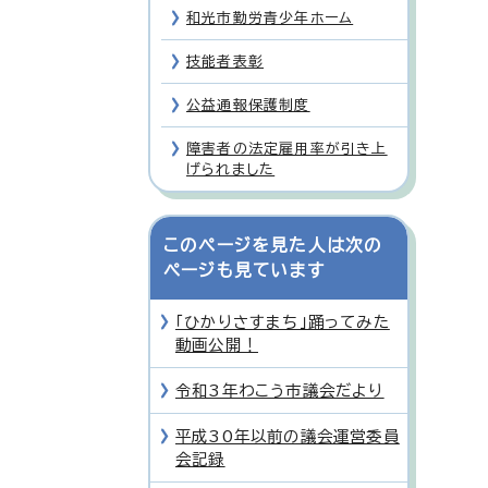
和光市勤労青少年ホーム
技能者表彰
公益通報保護制度
障害者の法定雇用率が引き上
げられました
このページを見た人は次の
ページも見ています
「ひかりさすまち」踊ってみた
動画公開！
令和3年わこう市議会だより
平成30年以前の議会運営委員
会記録