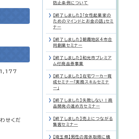
防止条例について
【終了しました】「女性起業家の
ためのマインドとお金の話」セミ
ナー
【終了しました】朝霞地区4市合
同創業セミナー
【終了しました】和光市プレミア
ム付商品券事業
,177
【終了しました】在宅ワーカー育
成セミナー「実務スキルセミナ
ー」
【終了しました】失敗しない！商
品開発の進め方セミナー
【終了しました】売上につながる
合わせくだ
集客セミナー
【埼玉県】男性の育休取得に積