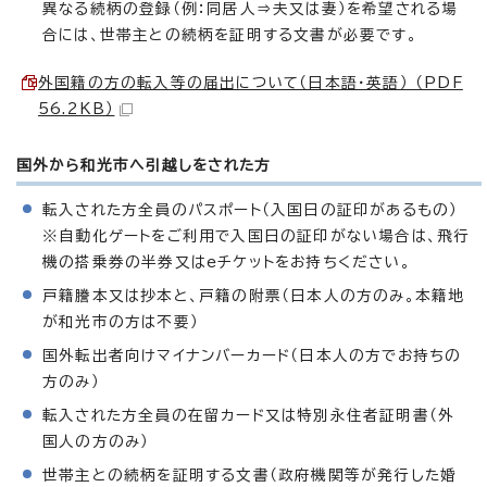
異なる続柄の登録（例：同居人⇒夫又は妻）を希望される場
合には、世帯主との続柄を証明する文書が必要です。
外国籍の方の転入等の届出について（日本語・英語） （PDF
56.2KB）
国外から和光市へ引越しをされた方
転入された方全員のパスポート（入国日の証印があるもの）
※自動化ゲートをご利用で入国日の証印がない場合は、飛行
機の搭乗券の半券又はeチケットをお持ちください。
戸籍謄本又は抄本と、戸籍の附票（日本人の方のみ。本籍地
が和光市の方は不要）
国外転出者向けマイナンバーカード（日本人の方でお持ちの
方のみ）
転入された方全員の在留カード又は特別永住者証明書（外
国人の方のみ）
世帯主との続柄を証明する文書（政府機関等が発行した婚