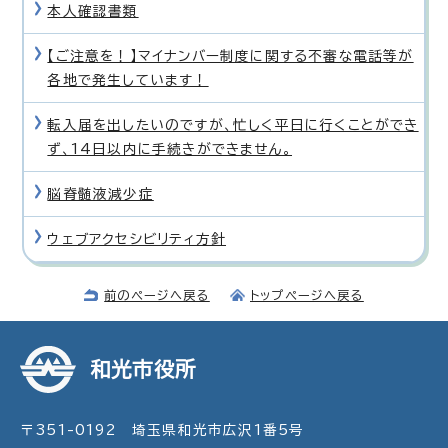
本人確認書類
【ご注意を！】マイナンバー制度に関する不審な電話等が
各地で発生しています！
転入届を出したいのですが、忙しく平日に行くことができ
ず、14日以内に手続きができません。
脳脊髄液減少症
ウェブアクセシビリティ方針
前のページへ戻る
トップページへ戻る
和光市役所
〒351-0192 埼玉県和光市広沢1番5号