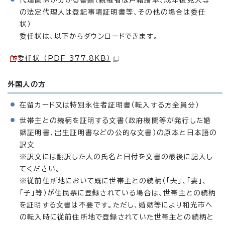
の法定代理人は登記事項証明書等、その他の場合は委任
状）
委任状は、以下からダウンロードできます。
委任状 （PDF 377.8KB）
外国人の方
在留カード又は特別永住者証明書（転入する方全員分）
世帯主との続柄を証明する文書（政府機関等が発行した婚
姻証明書、出生証明書などの公的な文書）の原本と日本語の
訳文
※訳文には翻訳した人の氏名と日付を文書の最後に記入し
てください。
※従前住所地において既に世帯主との続柄（「夫」、「妻」、
「子」等）が住民票に登録されている場合は、世帯主との続柄
を証明する文書は不要です。ただし、婚姻等により和光市へ
の転入時に従前住所地で登録されていた世帯主との続柄と