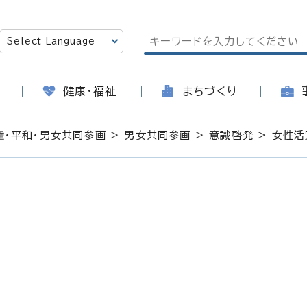
健康・福祉
まちづくり
権・平和・男女共同参画
>
男女共同参画
>
意識啓発
> 女性活