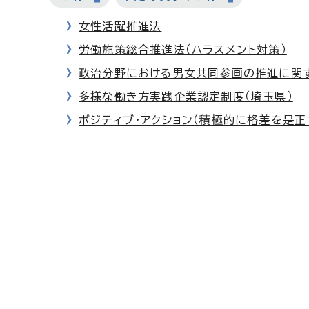
女性活躍推進法
労働施策総合推進法（ハラスメント対策）
政治分野における男女共同参画の推進に関
多様な働き方実践企業認定制度（埼玉県）
ポジティブ・アクション（積極的に格差を是正