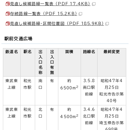
見直し候補路線一覧表 （PDF 17.4KB）
存続路線一覧表 （PDF 15.2KB）
見直し候補路線・区間位置図 （PDF 185.9KB）
駅前交通広場
鉄道名
駅名
出
出
面積
路線名
最終変更
入
入
口
口
名
有
称
無
東武東
和光
南
有
約
3.5.8
昭和47年4
2
上線
市駅
口
南口駅
月25日
6500m
前線
和光市告示第
40号
東武東
和光
北
有
約
3.4.6
昭和47年4
2
上線
市駅
口
北口駅
月25日
4500m
前線
埼玉県告示第
698号