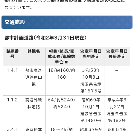
都市計画
で、このような
都市施設の位置や構造を定めること
に
なっています。
交通施設
都市計画道路（令和2年3月31日現在）
路線番
路線名
幅員/延長/完
決定年月日
決定年月日
号
成延長/車線数
当初決定
最終決定
単位:m
1.4.1
都市高速
18/約160/約
昭和53年
－
道路戸田
160
10月3日
線
埼玉県告示
第1575号
1.1.2
高速外環
64/約5240/
昭和60年
平成4年3
状道路
約5240
10月1日
月27日
建設省告示
埼玉県告示
第1480号
第482号
3.4.1
東京松本
18～25/約
昭和37年9
昭和54年