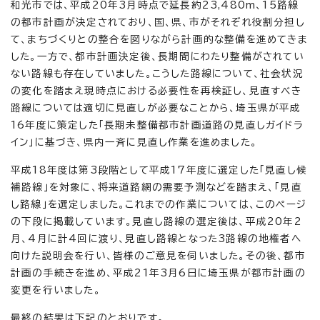
和光市では、平成20年3月時点で延長約23,480m、15路線
の都市計画が決定されており、国、県、市がそれぞれ役割分担し
て、まちづくりとの整合を図りながら計画的な整備を進めてきま
した。一方で、都市計画決定後、長期間にわたり整備がされてい
ない路線も存在していました。こうした路線について、社会状況
の変化を踏まえ現時点における必要性を再検証し、見直すべき
路線については適切に見直しが必要なことから、埼玉県が平成
16年度に策定した「長期未整備都市計画道路の見直しガイドラ
イン」に基づき、県内一斉に見直し作業を進めました。
平成18年度は第3段階として平成17年度に選定した「見直し候
補路線」を対象に、将来道路網の需要予測などを踏まえ、「見直
し路線」を選定しました。これまでの作業については、このページ
の下段に掲載しています。見直し路線の選定後は、平成20年2
月、4月に計4回に渡り、見直し路線となった3路線の地権者へ
向けた説明会を行い、皆様のご意見を伺いました。その後、都市
計画の手続きを進め、平成21年3月6日に埼玉県が都市計画の
変更を行いました。
最終の結果は下記のとおりです。