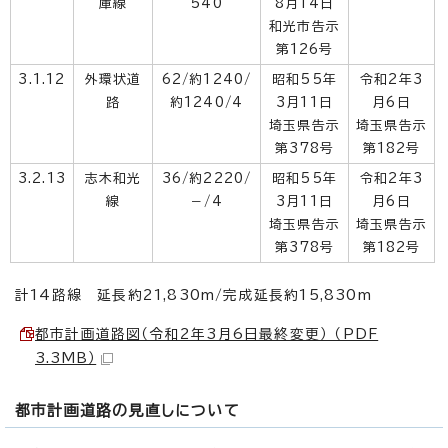
庫線
540
8月14日
和光市告示
第126号
3.1.12
外環状道
62/約1240/
昭和55年
令和2年3
路
約1240/4
3月11日
月6日
埼玉県告示
埼玉県告示
第378号
第182号
3.2.13
志木和光
36/約2220/
昭和55年
令和2年3
線
－/4
3月11日
月6日
埼玉県告示
埼玉県告示
第378号
第182号
計14路線 延長約21,830m/完成延長約15,830m
都市計画道路図（令和2年3月6日最終変更） （PDF
3.3MB）
都市計画道路の見直しについて