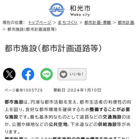
現在の位置：
トップページ
>
まちづくり
>
都市計画・景観
>
都市計画
> 都市施設（都市計画道路等）
都市施設（都市計画道路等）
いいね！
更新日 2024年1月18日
ページ番号1005729
都市施設
は、円滑な都市活動を支え、都市生活者の利便性の向
上を図り、良好な都市環境を確保するため
整備することが必要
な施設
です。最も基本的なものとして道路などの
交通施設
のほ
か、公園や緑地などの
公共空地
、下水道などの
供給施設
等があ
ります。