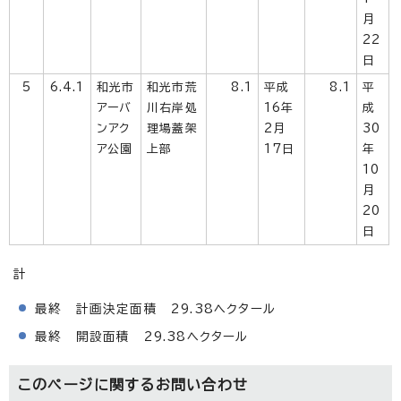
月
22
日
5
6.4.1
和光市
和光市荒
8.1
平成
8.1
平
アーバ
川右岸処
16年
成
ンアク
理場蓋架
2月
30
ア公園
上部
17日
年
10
月
20
日
計
最終 計画決定面積 29.38ヘクタール
最終 開設面積 29.38ヘクタール
このページに関する
お問い合わせ