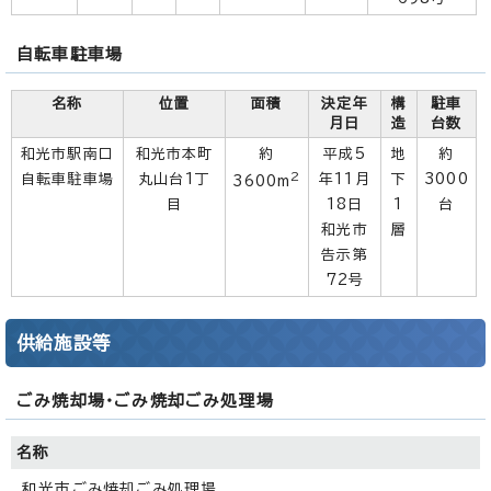
自転車駐車場
名称
位置
面積
決定年
構
駐車
月日
造
台数
和光市駅南口
和光市本町
約
平成5
地
約
2
自転車駐車場
丸山台1丁
年11月
下
3000
3600m
目
18日
1
台
和光市
層
告示第
72号
供給施設等
ごみ焼却場・ごみ焼却ごみ処理場
名称
和光市ごみ焼却ごみ処理場