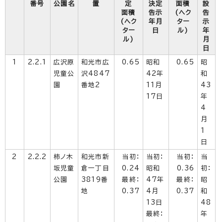
番号
公園名
置
定
決定
面積
設
面積
告示
(ヘク
告
(ヘク
年月
ター
示
ター
日
ル)
年
ル)
月
日
1
2.2.1
広沢原
和光市広
0.65
昭和
0.65
昭
児童公
沢4847
42年
和
園
番地2
11月
43
17日
年
4
月
1
日
2
2.2.2
柿ノ木
和光市新
当初：
当初：
当初：
当
坂児童
倉一丁目
0.24
昭和
0.36
初：
公園
3819番
最終：
47年
最終：
昭
地
0.37
4月
0.37
和
13日
48
最終：
年