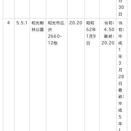
月
30
日
4
5.5.1
和光樹
和光市広
20.20
昭和
当初：
当
林公園
沢
62年
4.50
初：
2660-
1月9
最終：
平
12他
日
20.20
成
1
年
3
月
28
日
最
終：
平
成
5
年
1