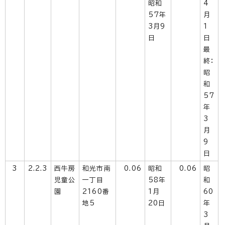
昭和
4
57年
月
3月9
1
日
日
最
終：
昭
和
57
年
3
月
9
日
3
2.2.3
西牛房
和光市南
0.06
昭和
0.06
昭
児童公
一丁目
58年
和
園
2160番
1月
60
地5
20日
年
3