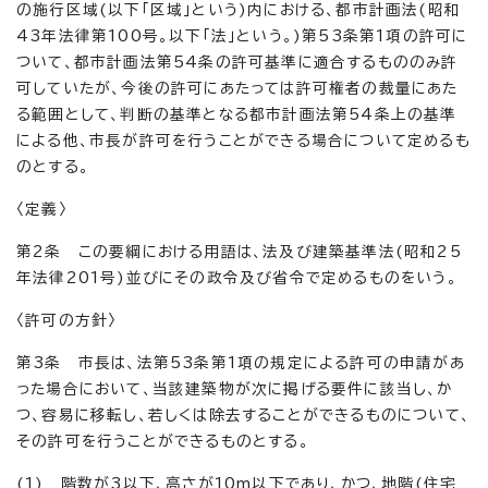
の施行区域(以下「区域」という)内における、都市計画法(昭和
43年法律第100号。以下「法」という。)第53条第1項の許可に
ついて、都市計画法第54条の許可基準に適合するもののみ許
可していたが、今後の許可にあたっては許可権者の裁量にあた
る範囲として、判断の基準となる都市計画法第54条上の基準
による他、市長が許可を行うことができる場合について定めるも
のとする。
〈定義〉
第2条 この要綱における用語は、法及び建築基準法(昭和25
年法律201号)並びにその政令及び省令で定めるものをいう。
〈許可の方針〉
第3条 市長は、法第53条第1項の規定による許可の申請があ
った場合において、当該建築物が次に掲げる要件に該当し、か
つ、容易に移転し、若しくは除去することができるものについて、
その許可を行うことができるものとする。
(1) 階数が3以下、高さが10m以下であり、かつ、地階(住宅