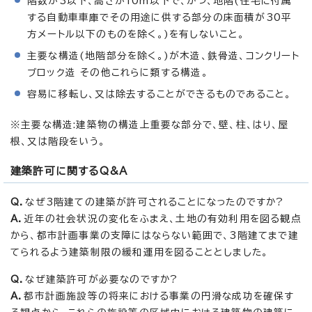
階数が3以下、高さが10m以下で、かつ、地階(住宅に付属
する自動車車庫でその用途に供する部分の床面積が30平
方メートル以下のものを除く。)を有しないこと。
主要な構造(地階部分を除く。)が木造、鉄骨造、コンクリート
ブロック造 その他これらに類する構造。
容易に移転し、又は除去することができるものであること。
※主要な構造:建築物の構造上重要な部分で、壁、柱、はり、屋
根、又は階段をいう。
建築許可に関するQ&A
Q．
なぜ3階建ての建築が許可されることになったのですか?
A．
近年の社会状況の変化をふまえ、土地の有効利用を図る観点
から、都市計画事業の支障にはならない範囲で、3階建てまで建
てられるよう建築制限の緩和運用を図ることとしました。
Q．
なぜ建築許可が必要なのですか?
A．
都市計画施設等の将来における事業の円滑な成功を確保す