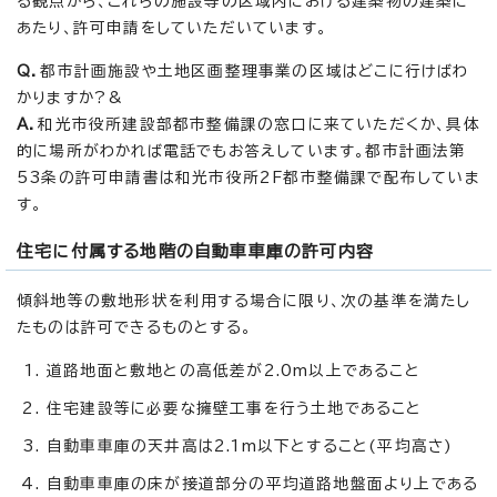
る観点から、これらの施設等の区域内における建築物の建築に
あたり、許可申請をしていただいています。
Q．
都市計画施設や土地区画整理事業の区域はどこに行けばわ
かりますか?&
A．
和光市役所建設部都市整備課の窓口に来ていただくか、具体
的に場所がわかれば電話でもお答えしています。都市計画法第
53条の許可申請書は和光市役所2F都市整備課で配布していま
す。
住宅に付属する地階の自動車車庫の許可内容
傾斜地等の敷地形状を利用する場合に限り、次の基準を満たし
たものは許可できるものとする。
道路地面と敷地との高低差が2.0m以上であること
住宅建設等に必要な擁壁工事を行う土地であること
自動車車庫の天井高は2.1m以下とすること(平均高さ)
自動車車庫の床が接道部分の平均道路地盤面より上である