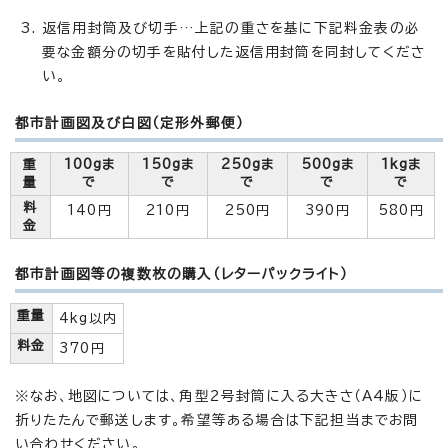
返信用封筒及び切手…上記の重さを基に下記料金表の必
要な金額分の切手を貼付した返信用封筒を同封してくださ
い。
都市計画図及び白図（定形外郵便）
重
100gま
150gま
250gま
500gま
1kgま
量
で
で
で
で
で
料
140円
210円
250円
390円
580円
金
都市計画図等の複数枚の購入（レターパックライト）
重量
4kg以内
料金
370円
※なお、地図については、角型2号封筒に入る大きさ（A4版）に
折りたたんで郵送します。希望等ある場合は下記担当までお問
い合わせください。