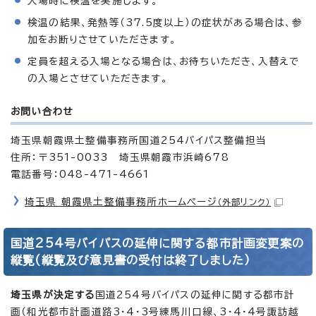
入場時に検温を実施します。
検温の結果、発熱等（37.5度以上）の症状がある場合は、参
加をお断りさせていただきます。
定員を超える入場となる場合は、お待ちいただき、入替えで
の入場とさせていただきます。
お問い合わせ
埼玉県朝霞県土整備事務所国道254バイパス整備担当
住所：〒351-0033 埼玉県朝霞市浜崎678
電話番号：048-471-4661
埼玉県 朝霞県土整備事務所ホームページ
（外部リンク）
国道254号バイパスの延伸に関する都市計画変更案の
縦覧(縦覧及び意見書の受付は終了しました）
埼玉県が決定する
国道254号バイパスの延伸に関する都市計
画（和光都市計画道路3・4・3号練馬川口線、3・4・4号諏訪越