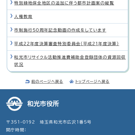
特別緑地保全地区の追加に伴う都市計画案の縦覧
人権教育
市制施行50周年記念動画の作成をしています
平成22年度決算審査特別委員会（平成21年度決算）
和光市リサイクル活動推進費補助金登録団体の資源回収
状況
前のページへ戻る
トップページへ戻る
和光市役所
〒351-0192 埼玉県和光市広沢1番5号
開庁時間：