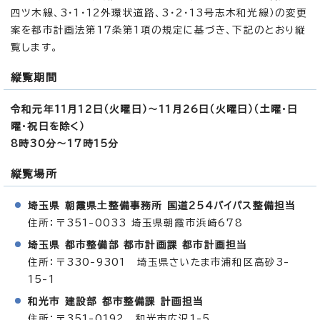
四ツ木線、3・1・12外環状道路、3・2・13号志木和光線）の変更
案を都市計画法第17条第1項の規定に基づき、下記のとおり縦
覧します。
縦覧期間
令和元年11月12日（火曜日）～11月26日（火曜日）（土曜・日
曜・祝日を除く）
8時30分～17時15分
縦覧場所
埼玉県 朝霞県土整備事務所 国道254バイパス整備担当
住所：〒351-0033 埼玉県朝霞市浜崎678
埼玉県 都市整備部 都市計画課 都市計画担当
住所：〒330-9301 埼玉県さいたま市浦和区高砂3-
15-1
和光市 建設部 都市整備課 計画担当
住所：〒351-0192 和光市広沢1-5