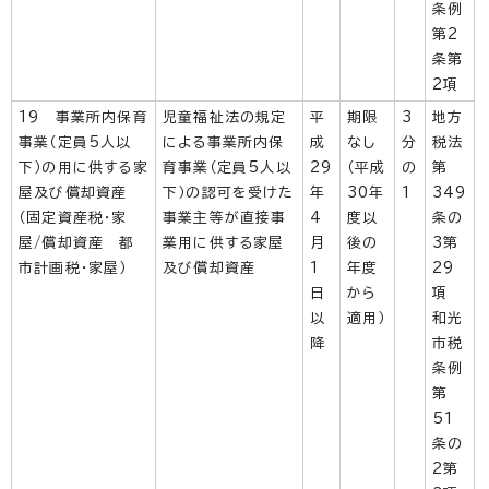
条例
第2
条第
2項
19 事業所内保育
児童福祉法の規定
平
期限
3
地方
事業（定員5人以
による事業所内保
成
なし
分
税法
下）の用に供する家
育事業（定員5人以
29
（平成
の
第
屋及び償却資産
下）の認可を受けた
年
30年
1
349
（固定資産税・家
事業主等が直接事
4
度以
条の
屋/償却資産 都
業用に供する家屋
月
後の
3第
市計画税・家屋）
及び償却資産
1
年度
29
日
から
項
以
適用）
和光
降
市税
条例
第
51
条の
2第