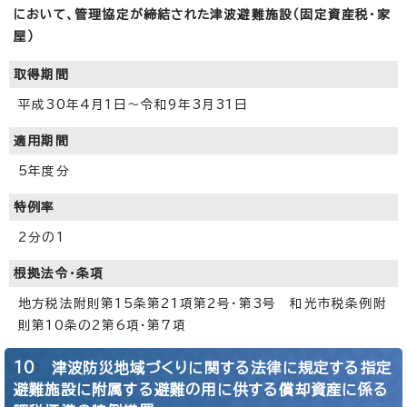
において、管理協定が締結された津波避難施設（固定資産税・家
屋）
取得期間
平成30年4月1日～令和9年3月31日
適用期間
5年度分
特例率
2分の1
根拠法令・条項
地方税法附則第15条第21項第2号・第3号 和光市税条例附
則第10条の2第6項・第7項
10 津波防災地域づくりに関する法律に規定する指定
避難施設に附属する避難の用に供する償却資産に係る