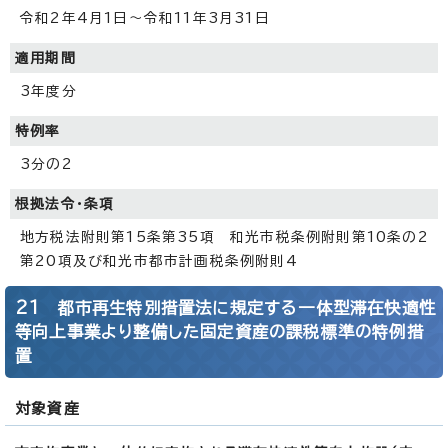
令和2年4月1日～令和11年3月31日
適用期間
3年度分
特例率
3分の2
根拠法令・条項
地方税法附則第15条第35項 和光市税条例附則第10条の2
第20項及び和光市都市計画税条例附則4
21 都市再生特別措置法に規定する一体型滞在快適性
等向上事業より整備した固定資産の課税標準の特例措
置
対象資産