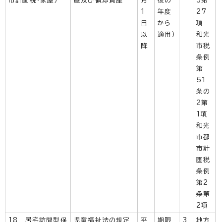
市計画税・家屋）
屋及び償却資産
月
後の
3第
1
年度
27
日
から
項
以
適用）
和光
降
市税
条例
第
51
条の
2第
1項
和光
市都
市計
画税
条例
第2
条第
2項
18 居宅訪問型保
児童福祉法の規定
平
期限
3
地方