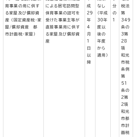
育事業の用に供す
による居宅訪問型
成
なし
分
税法
る家屋及び償却資
保育事業の認可を
29
（平成
の
第
産 （固定資産税・家
受けた事業主等が
年
30年
1
349
屋/償却資産 都
直接事業用に供す
4
度以
条の
市計画税・家屋）
る家屋及び償却資
月
後の
3第
産
1
年度
28
日
から
項
以
適用）
和光
降
市税
条例
第
51
条の
2第
2項
和光
市都
市計
画税