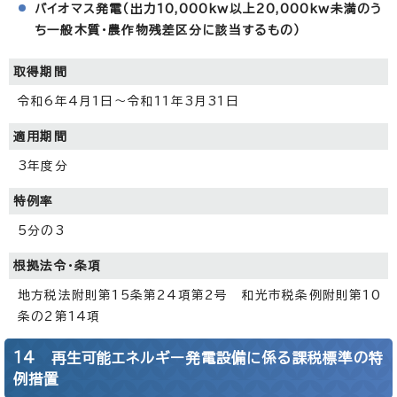
バイオマス発電（出力10,000kw以上20,000kw未満のう
ち一般木質・農作物残差区分に該当するもの
）
取得期間
令和6年4月1日～令和11年3月31日
適用期間
3年度分
特例率
5分の3
根拠法令・条項
地方税法附則第15条第24項第2号 和光市税条例附則第10
条の2第14項
14 再生可能エネルギー発電設備に係る課税標準の特
例措置