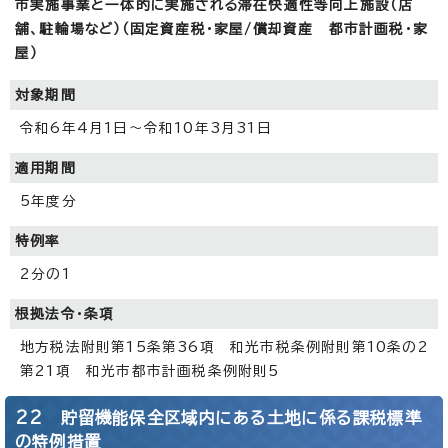
市実施事業と一体的に実施される滞在快適性等向上施設（店
舗、駐輪場など）（固定資産税・家屋/償却資産 都市計画税・家
屋）
対象期間
令和6年4月1日～令和10年3月31日
適用期間
5年度分
特例率
2分の1
根拠法令・条項
地方税法附則第15条第36項 和光市税条例附則第10条の2
第21項 和光市都市計画税条例附則5
22 貯留機能保全区域内にある土地に係る課税標準
の特例措置