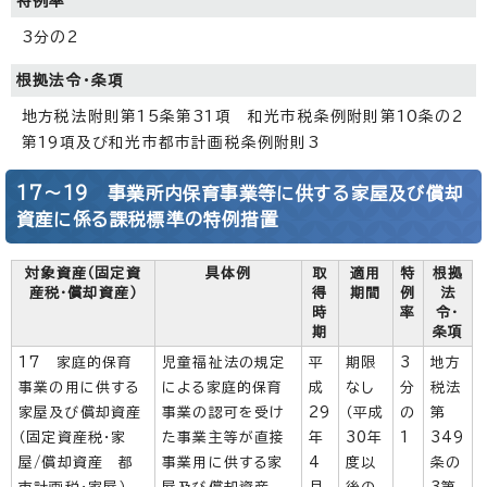
特例率
3分の2
根拠法令・条項
地方税法附則第15条第31項 和光市税条例附則第10条の2
第19項及び和光市都市計画税条例附則3
17～19 事業所内保育事業等に供する家屋及び償却
資産に係る課税標準の特例措置
対象資産（固定資
具体例
取
適用
特
根拠
産税・償却資産）
得
期間
例
法
時
率
令・
期
条項
17 家庭的保育
児童福祉法の規定
平
期限
3
地方
事業の用に供する
による家庭的保育
成
なし
分
税法
家屋及び償却資産
事業の認可を受け
29
（平成
の
第
（固定資産税・家
た事業主等が直接
年
30年
1
349
屋/償却資産 都
事業用に供する家
4
度以
条の