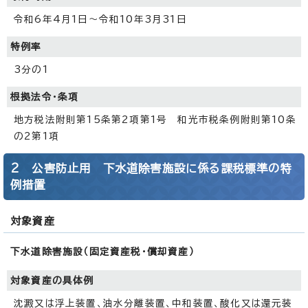
令和6年4月1日～令和10年3月31日
特例率
3分の1
根拠法令・条項
地方税法附則第15条第2項第1号 和光市税条例附則第10条
の2第1項
2 公害防止用 下水道除害施設に係る課税標準の特
例措置
対象資産
下水道除害施設（固定資産税・償却資産）
対象資産の具体例
沈澱又は浮上装置、油水分離装置、中和装置、酸化又は還元装