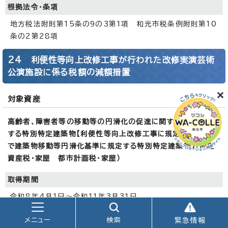
根拠法令・条項
地方税法附則第15条の9の3第1項 和光市税条例附則第10
条の2第28項
24 利便性等向上改修工事が行われた改修実演芸術
公演施設に係る税額の減額措置
対象資産
高齢者、障害者等の移動等の円滑化の促進に関する法律に規定
する特別特定建築物【利便性等向上改修工事に規定する修繕等
で建築物移動等円滑化基準に規定する特別特定建築物】（固定
資産税・家屋 都市計画税・家屋）
取得期間
令和8年4月1日～令和11年3月31日
適用期間
メニュー
検索
緊急情報