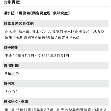
対象資産
浸水防止用設備（固定資産税・償却資産）
対象資産の具体例
止水板、防水扉、排水ポンプ、換気口浸水防止機など 地方税
法施行規則附則第6条第69項に規定するもの
取得時期
平成29年4月1日～令和11年3月31日
適用期間
5年度分
特例率
3分の2
根拠法令・条項
地方税法附則第15条第27項 和光市税条例附則第10条の2