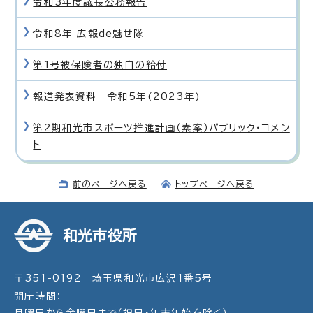
令和3年度議長公務報告
令和8年 広報de魅せ隊
第1号被保険者の独自の給付
報道発表資料 令和5年(2023年)
第2期和光市スポーツ推進計画（素案）パブリック・コメン
ト
前のページへ戻る
トップページへ戻る
和光市役所
〒351-0192 埼玉県和光市広沢1番5号
開庁時間：
月曜日から金曜日まで（祝日・年末年始を除く）