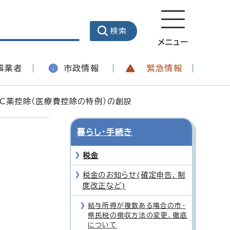
メニュー
事業者
市政情報
緊急情報
TC薬控除（医療費控除の特例）の創設
暮らし・手続き
税金
税金のお知らせ(確定申告、制
度改正など)
給与所得が複数ある場合の市・
県民税の徴収方法の変更、徹底
について