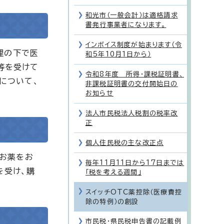
和光市（一般会計）は適格請求
書発行事業者になります。
インボイス制度が始まります（令
理の下で医
和5年10月1日から）
等を受けて
令和8年度 所得・課税証明書、
について、
非課税証明書の交付開始日の
お知らせ
法人市民税法人税割の税率改
正
個人住民税の主な改正点
、お薬をお
毎年11月11日から17日までは
を受け、購
「税を考える週間」
スイッチOTC薬控除（医療費控
除の特例）の創設
市民税・県民税申告書の記載例