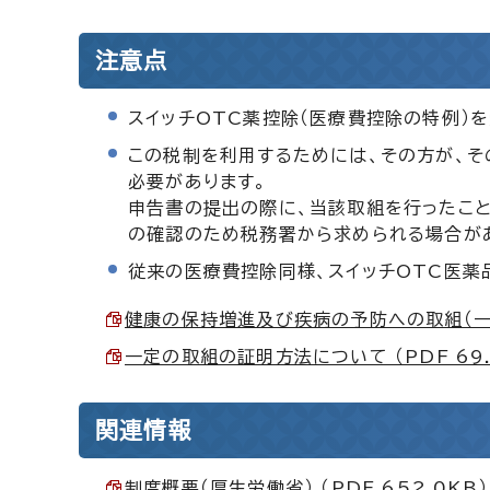
注意点
スイッチOTC薬控除（医療費控除の特例）
この税制を利用するためには、その方が、そ
必要があります。
申告書の提出の際に、当該取組を行ったこ
の確認のため税務署から求められる場合があ
従来の医療費控除同様、スイッチOTC医薬
健康の保持増進及び疾病の予防への取組（一定の
一定の取組の証明方法について （PDF 69.
関連情報
制度概要（厚生労働省） （PDF 652.0KB）