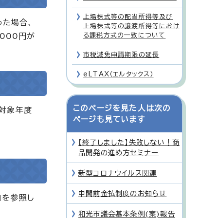
上場株式等の配当所得等及び
った場合、
上場株式等の譲渡所得等におけ
000円が
る課税方式の一致について
市税減免申請期限の延長
eLTAX（エルタックス）
このページを見た人は次の
の対象年度
ページも見ています
【終了しました】失敗しない！商
品開発の進め方セミナー
新型コロナウイルス関連
中間前金払制度のお知らせ
」を参照し
和光市議会基本条例(案)報告