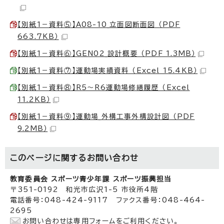
【別紙1－資料⑤】A08-10_立面図断面図 （PDF
663.7KB）
【別紙1－資料⑥】GEN02_設計概要 （PDF 1.3MB）
【別紙1－資料⑦】運動場実績資料 （Excel 15.4KB）
【別紙1－資料⑧】R5～R6運動場修繕履歴 （Excel
11.2KB）
【別紙1－資料⑨】運動場_外構工事外構設計図 （PDF
9.2MB）
このページに関する
お問い合わせ
教育委員会 スポーツ青少年課 スポーツ振興担当
〒351-0192 和光市広沢1-5 市役所4階
電話番号：048-424-9117 ファクス番号：048-464-
2695
お問い合わせは専用フォームをご利用ください。