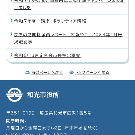
令和7年冬の交通事故防止運動街頭キャンペーンを実施
しました
令和7年度 講座・ボランティア情報
まちの見聞特派員レポート 広報わこう2024年1月号
掲載記事
令和6年3月定例会市長提出議案
前のページへ戻る
トップページへ戻る
和光市役所
〒351-0192 埼玉県和光市広沢1番5号
開庁時間：
月曜日から金曜日まで（祝日・年末年始を除く）