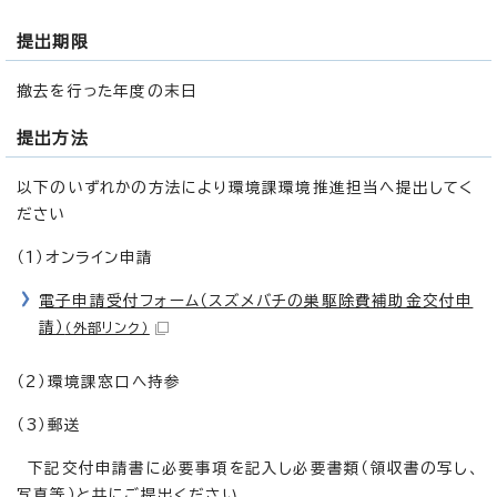
提出期限
撤去を行った年度の末日
提出方法
以下のいずれかの方法により環境課環境推進担当へ提出してく
ださい
（1）オンライン申請
電子申請受付フォーム（スズメバチの巣駆除費補助金交付申
請）
（外部リンク）
（2）環境課窓口へ持参
（3）郵送
下記交付申請書に必要事項を記入し必要書類（領収書の写し、
写真等）と共にご提出ください