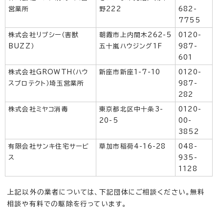
営業所
野222
682-
7755
株式会社リブシー（害獣
朝霞市上内間木262-5
0120-
BUZZ）
五十嵐ハウジング1F
987-
601
株式会社GROWTH（ハウ
新座市新座1-7-10
0120-
スプロテクト）埼玉営業所
987-
282
株式会社ミヤコ消毒
東京都北区中十条3-
0120-
20-5
00-
3852
有限会社サンキ住宅サービ
草加市稲荷4-16-28
048-
ス
935-
1128
上記以外の業者については、下記団体にご相談ください。無料
相談や有料での駆除を行っています。