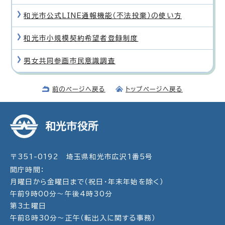
和光市公式LINE通報機能（不法投棄）の使い方
和光市小規模契約希望者登録制度
男女共同参画市民意識調査
前のページへ戻る
トップページへ戻る
和光市役所
〒351-0192 埼玉県和光市広沢1番5号
開庁時間：
月曜日から金曜日まで（祝日・年末年始を除く）
午前9時00分～午後4時30分
第3土曜日
午前8時30分～正午（転出入に関する事務）