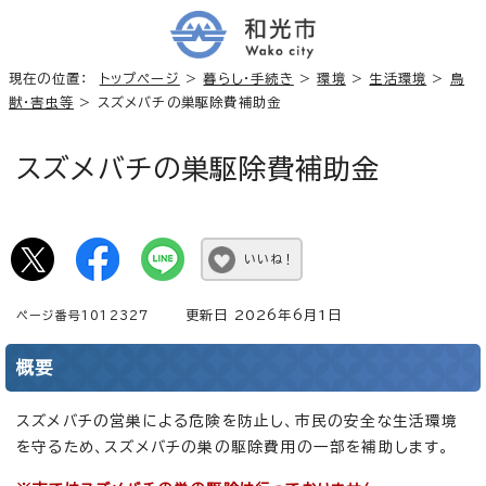
現在の位置：
トップページ
>
暮らし・手続き
>
環境
>
生活環境
>
鳥
獣・害虫等
> スズメバチの巣駆除費補助金
スズメバチの巣駆除費補助金
いいね！
更新日 2026年6月1日
ページ番号1012327
概要
スズメバチの営巣による危険を防止し、市民の安全な生活環境
を守るため、スズメバチの巣の駆除費用の一部を補助します。