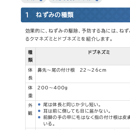
1 ねずみの種類
効果的に、ねずみの駆除、予防する為には、ね
るクマネズミとドブネズミを紹介します。
種
ドブネズミ
類
体
鼻先～尾の付け根 22～26cm
長
体
200～400g
重
尾は体長と同じか少し短い。
外
耳は前に倒しても目に届かない。
観
前脚の手の甲に毛はなく指の付け根は皮
いる。