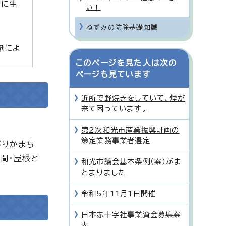
所に生
い！
ねずみの防除基礎知識
剤によ
このページを見た人は次の
ページも見ています
近所で野焼きをしていて、煙が
来て困っています。
第2次和光市産業振興計画の
策定業務事業者選定
がりかまち
間・屋根と
和光市議会基本条例（案）がま
とまりました
令和5年11月1日開催
日本赤十字社事業資金募集案
内