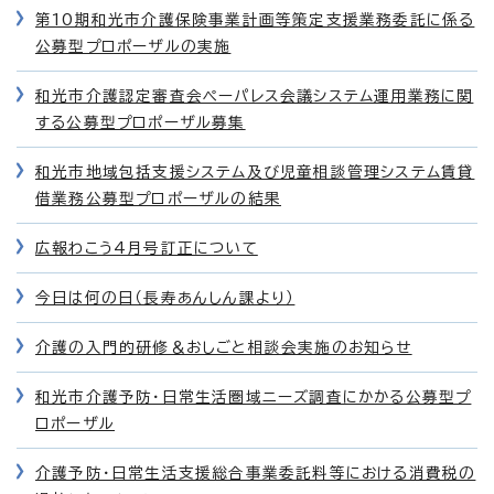
第10期和光市介護保険事業計画等策定支援業務委託に係る
公募型プロポーザルの実施
和光市介護認定審査会ペーパレス会議システム運用業務に関
する公募型プロポーザル募集
和光市地域包括支援システム及び児童相談管理システム賃貸
借業務公募型プロポーザルの結果
広報わこう4月号訂正について
今日は何の日（長寿あんしん課より）
介護の入門的研修＆おしごと相談会実施のお知らせ
和光市介護予防・日常生活圏域ニーズ調査にかかる公募型プ
ロポーザル
介護予防・日常生活支援総合事業委託料等における消費税の