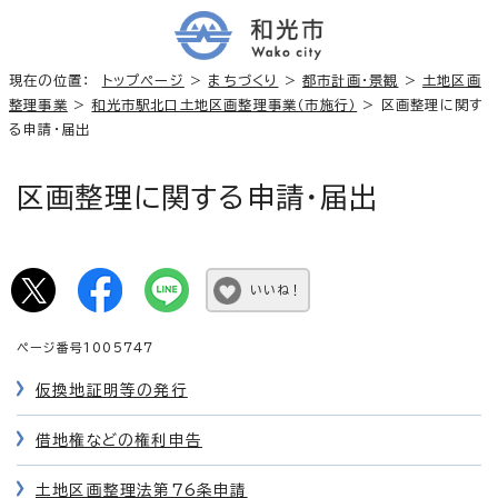
現在の位置：
トップページ
>
まちづくり
>
都市計画・景観
>
土地区画
整理事業
>
和光市駅北口土地区画整理事業（市施行）
> 区画整理に関す
る申請・届出
区画整理に関する申請・届出
いいね！
ページ番号1005747
仮換地証明等の発行
借地権などの権利申告
土地区画整理法第76条申請