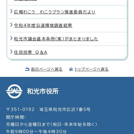
広報わこう わこうプラン推進委員だより
令和4年度沿道環境調査結果
和光市議会基本条例（案）がまとまりました
住民投票 Q＆A
前のページへ戻る
トップページへ戻る
和光市役所
〒351-0192 埼玉県和光市広沢1番5号
開庁時間：
月曜日から金曜日まで（祝日・年末年始を除く）
午前9時00分～午後4時30分