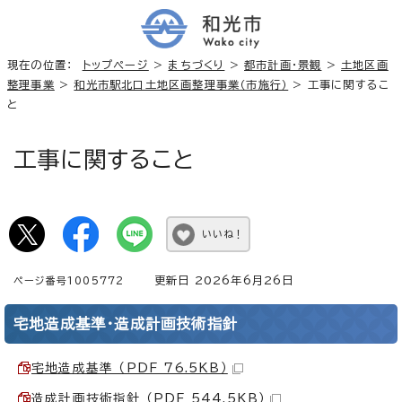
現在の位置：
トップページ
>
まちづくり
>
都市計画・景観
>
土地区画
整理事業
>
和光市駅北口土地区画整理事業（市施行）
> 工事に関するこ
と
工事に関すること
いいね！
更新日 2026年6月26日
ページ番号1005772
宅地造成基準・造成計画技術指針
宅地造成基準 （PDF 76.5KB）
造成計画技術指針 （PDF 544.5KB）