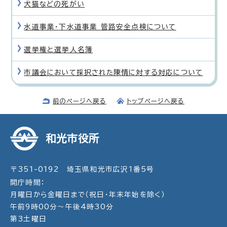
犬猫などの死がい
水道事業・下水道事業 管路安全点検について
選挙権と選挙人名簿
市議会において採択された陳情に対する対応について
前のページへ戻る
トップページへ戻る
和光市役所
〒351-0192 埼玉県和光市広沢1番5号
開庁時間：
月曜日から金曜日まで（祝日・年末年始を除く）
午前9時00分～午後4時30分
第3土曜日