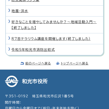
地震・洪水
好きなことを増やしてみませんか？〜地域活動入門〜
【終了しました】
R7苔テラリウム講座を開催します(終了しました）
令和5年和光市消防出初式
前のページへ戻る
トップページへ戻る
和光市役所
〒351-0192 埼玉県和光市広沢1番5号
開庁時間：
月曜日から金曜日まで（祝日・年末年始を除く）