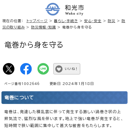
現在の位置：
トップページ
>
暮らし・手続き
>
安心・安全
>
防災
>
防
災の取り組み
>
防災情報・知識
> 竜巻から身を守る
竜巻から身を守る
いいね！
更新日 2024年1月18日
ページ番号1002646
竜巻について
竜巻は、発達した積乱雲に伴って発生する激しい渦巻き状の上
昇気流で、猛烈な風を伴います。地上で強い竜巻が発生すると、
短時間で狭い範囲に集中して甚大な被害をもたらします。