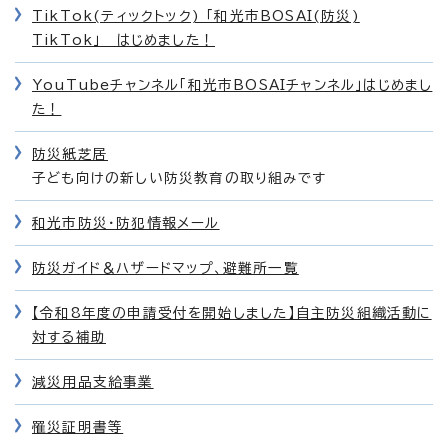
TikTok(ティックトック) 「和光市BOSAI(防災)
TikTok」 はじめました！
YouTubeチャンネル「和光市BOSAIチャンネル」はじめまし
た！
防災紙芝居
子ども向けの新しい防災教育の取り組みです
和光市防災・防犯情報メール
防災ガイド＆ハザードマップ、避難所一覧
【令和8年度の申請受付を開始しました】自主防災組織活動に
対する補助
減災用品支給事業
罹災証明書等