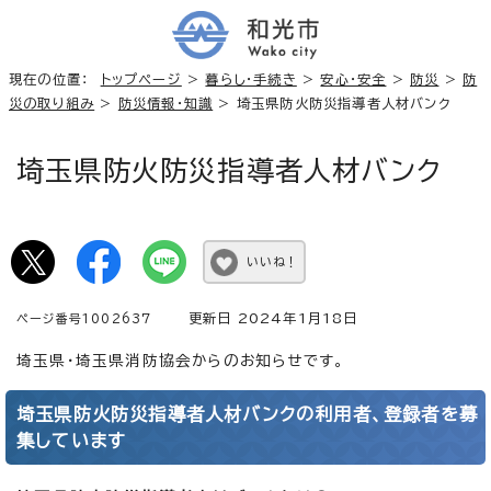
現在の位置：
トップページ
>
暮らし・手続き
>
安心・安全
>
防災
>
防
災の取り組み
>
防災情報・知識
> 埼玉県防火防災指導者人材バンク
埼玉県防火防災指導者人材バンク
いいね！
更新日 2024年1月18日
ページ番号1002637
埼玉県・埼玉県消防協会からのお知らせです。
埼玉県防火防災指導者人材バンクの利用者、登録者を募
集しています