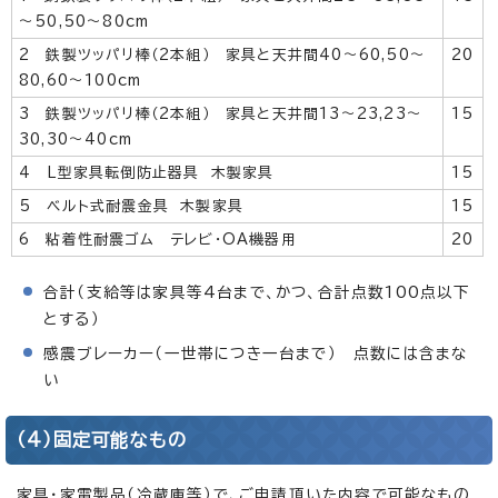
～50,50～80cm
2 鉄製ツッパリ棒（2本組） 家具と天井間40～60,50～
20
80,60～100cm
3 鉄製ツッパリ棒（2本組） 家具と天井間13～23,23～
15
30,30～40cm
4 L型家具転倒防止器具 木製家具
15
5 ベルト式耐震金具 木製家具
15
6 粘着性耐震ゴム テレビ・OA機器用
20
合計（支給等は家具等4台まで、かつ、合計点数100点以下
とする）
感震ブレーカー（一世帯につき一台まで） 点数には含まな
い
（4）固定可能なもの
家具・家電製品（冷蔵庫等）で、ご申請頂いた内容で可能なもの