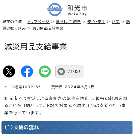
現在の位置：
トップページ
>
暮らし・手続き
>
安心・安全
>
防災
>
防
災の取り組み
> 減災用品支給事業
減災用品支給事業
いいね！
更新日 2024年3月1日
ページ番号1002135
和光市では震災による家具等の転倒を防止し、被害の軽減を図
ることを目的として、下記の対象者へ減災用品の支給を行う事
業を行っています。
（1）支給の流れ