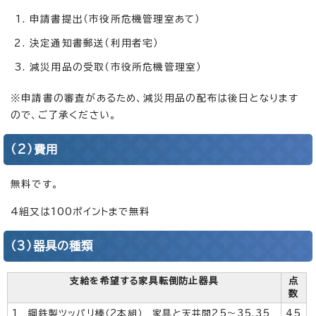
申請書提出（市役所危機管理室あて）
決定通知書郵送（利用者宅）
減災用品の受取（市役所危機管理室）
※申請書の審査があるため、減災用品の配布は後日となります
ので、ご了承ください。
（2）費用
無料です。
4組又は100ポイントまで無料
（3）器具の種類
支給を希望する家具転倒防止器具
点
数
1 鋼鉄製ツッパリ棒（2本組） 家具と天井間25～35,35
45