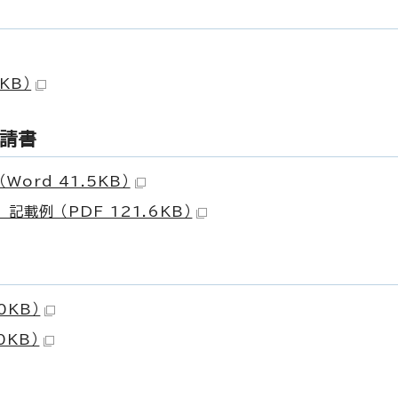
KB）
請書
ord 41.5KB）
例 （PDF 121.6KB）
0KB）
0KB）