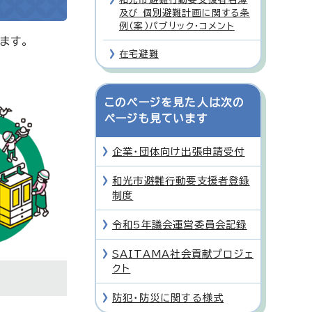
及び 個別避難計画に関する条
例（案）パブリック・コメント
ます。
在宅避難
このページを見た人は次の
ページも見ています
企業・団体向け出張申請受付
和光市避難行動要支援者登録
制度
令和5年議会運営委員会記録
SAITAMA社会貢献プロジェ
クト
防犯・防災に関する様式