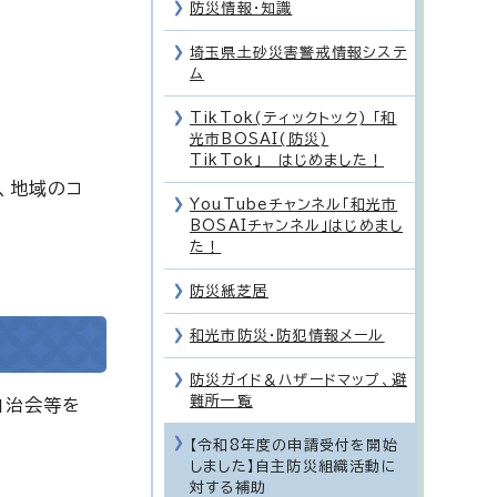
防災情報・知識
埼玉県土砂災害警戒情報システ
ム
TikTok(ティックトック) 「和
光市BOSAI(防災)
TikTok」 はじめました！
、地域のコ
YouTubeチャンネル「和光市
BOSAIチャンネル」はじめまし
た！
防災紙芝居
和光市防災・防犯情報メール
防災ガイド＆ハザードマップ、避
難所一覧
自治会等を
【令和8年度の申請受付を開始
しました】自主防災組織活動に
対する補助