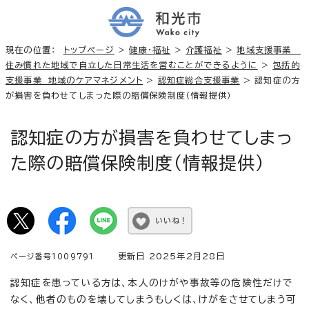
現在の位置：
トップページ
>
健康・福祉
>
介護福祉
>
地域支援事業
住み慣れた地域で自立した日常生活を営むことができるように
>
包括的
支援事業 地域のケアマネジメント
>
認知症総合支援事業
> 認知症の方
が損害を負わせてしまった際の賠償保険制度（情報提供）
認知症の方が損害を負わせてしまっ
た際の賠償保険制度（情報提供）
いいね！
更新日 2025年2月28日
ページ番号1009791
認知症を患っている方は、本人のけがや事故等の危険性だけで
なく、他者のものを壊してしまうもしくは、けがをさせてしまう可