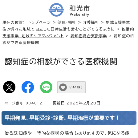
現在の位置：
トップページ
>
健康・福祉
>
介護福祉
>
地域支援事業
住み慣れた地域で自立した日常生活を営むことができるように
>
包括的
支援事業 地域のケアマネジメント
>
認知症総合支援事業
> 認知症の相
談ができる医療機関
認知症の相談ができる医療機関
いいね！
更新日 2025年2月28日
ページ番号1004012
早期発見、早期受診・診断、早期治療が重要です！
治る認知症や一時的な症状の場合もありますので、気になる症