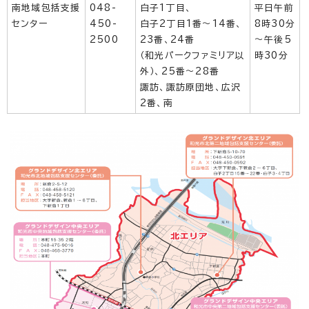
南地域包括支援
048-
白子1丁目、
平日午前
センター
450-
白子2丁目1番～14番、
8時30分
2500
23番、24番
～午後5
（和光パークファミリア以
時30分
外）、25番～28番
諏訪、諏訪原団地、広沢
2番、南