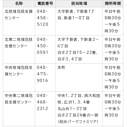
名称
電話番号
担当地域
開所時間
北地域包括支援
048-
大字新倉、下新倉1丁
平日午前
センター
458-
目、新倉1～8丁目
8時30分
5120
～午後5
時30分
北第二地域包括
048-
大字下新倉、下新倉2～
平日午前
支援センター
450-
6丁目
8時30分
0591
白子2丁目15～22番、
～午後5
白子3、4丁目
時30分
中央地域包括支
048-
本町
平日午前
援センター
475-
8時30分
9016
～午後5
時30分
中央第二地域包
048-
中央1、2丁目、西大和団
平日午前
括支援センター
468-
地、広沢1、3、4番
8時30分
2312
丸山台1～3丁目
～午後5
白子2丁目24番の一部
時30分
（和光パークファミリア）