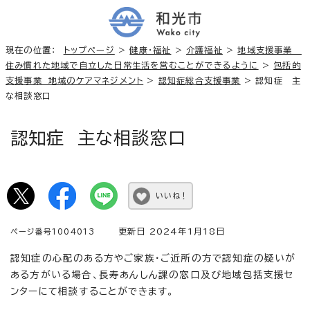
現在の位置：
トップページ
>
健康・福祉
>
介護福祉
>
地域支援事業
住み慣れた地域で自立した日常生活を営むことができるように
>
包括的
支援事業 地域のケアマネジメント
>
認知症総合支援事業
> 認知症 主
な相談窓口
認知症 主な相談窓口
いいね！
更新日 2024年1月18日
ページ番号1004013
認知症の心配のある方やご家族・ご近所の方で認知症の疑いが
ある方がいる場合、長寿あんしん課の窓口及び地域包括支援セ
ンターにて相談することができます。