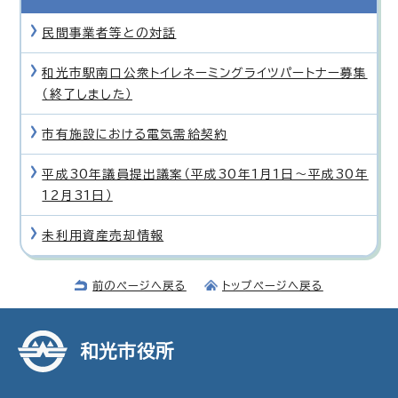
民間事業者等との対話
和光市駅南口公衆トイレネーミングライツパートナー募集
（終了しました）
市有施設における電気需給契約
平成30年議員提出議案（平成30年1月1日〜平成30年
12月31日）
未利用資産売却情報
前のページへ戻る
トップページへ戻る
和光市役所