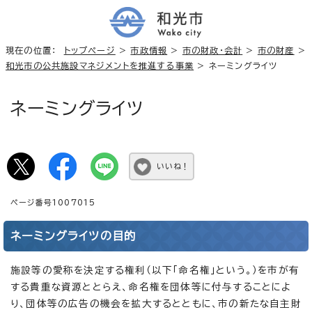
現在の位置：
トップページ
>
市政情報
>
市の財政・会計
>
市の財産
>
和光市の公共施設マネジメントを推進する事業
> ネーミングライツ
ネーミングライツ
いいね！
ページ番号1007015
ネーミングライツの目的
施設等の愛称を決定する権利（以下「命名権」という。）を市が有
する貴重な資源ととらえ、命名権を団体等に付与することによ
り、団体等の広告の機会を拡大するとともに、市の新たな自主財