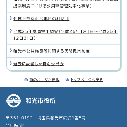
提案制度における公用車管理効率化事業）
外環上部丸山台地区の利活用
平成25年議員提出議案（平成25年1月1日〜平成25年
12日31日）
和光市公共施設等に関する民間提案制度
過去に設置した特別委員会
前のページへ戻る
トップページへ戻る
和光市役所
〒351-0192 埼玉県和光市広沢1番5号
開庁時間：