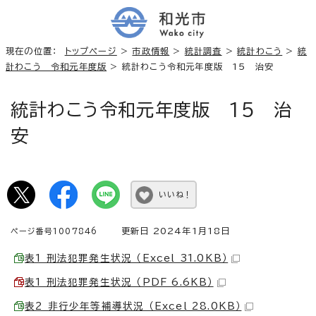
現在の位置：
トップページ
>
市政情報
>
統計調査
>
統計わこう
>
統
計わこう 令和元年度版
> 統計わこう令和元年度版 15 治安
統計わこう令和元年度版 15 治
安
いいね！
更新日 2024年1月18日
ページ番号1007846
表1 刑法犯罪発生状況 （Excel 31.0KB）
表1 刑法犯罪発生状況 （PDF 6.6KB）
表2 非行少年等補導状況 （Excel 28.0KB）