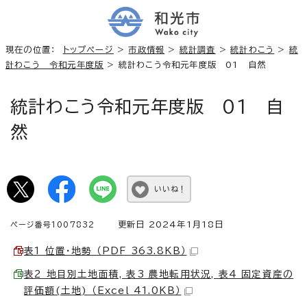
現在の位置：
トップページ
>
市政情報
>
統計調査
>
統計わこう
>
統
計わこう 令和元年度版
> 統計わこう令和元年度版 01 自然
統計わこう令和元年度版 01 自
然
いいね！
更新日 2024年1月18日
ページ番号1007832
表1 位置・地勢 （PDF 363.8KB）
表2 地目別土地面積, 表3 農地転用状況, 表4 固定資産の
評価額(土地) （Excel 41.0KB）