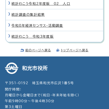
統計わこう令和2年度版 02 人口
統計調査の集計結果
令和8年経済センサス‐活動調査
統計わこう 令和3年度版
前のページへ戻る
トップページへ戻る
和光市役所
〒351-0192 埼玉県和光市広沢1番5号
開庁時間：
月曜日から金曜日まで（祝日・年末年始を除く）
午前9時00分～午後4時30分
第3土曜日